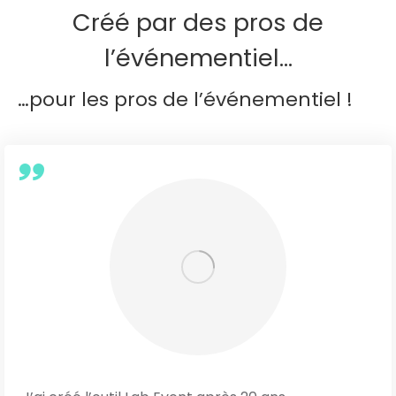
Créé par des pros de
Des avantages immédiats !
l’événementiel…
…pour les pros de l’événementiel !
Toutes vos données au même endroit :
Un
seul outil pour voir les demandes, les traiter et
gérer l’aspect devis/facture
Améliorez votre taux de transformation :
Un
suivi complet des demandes entrantes, de la
prospection, des taches à faire… avec une vue
ergonomique ‘pipeline »
Travaillez en équipes et à distance
sur les
dossiers clients : notre CRM est dans le cloud 🙂
et optimise le travail en équipe et la
communication entre service
Pilotez mieux votre activité
: vous avez une