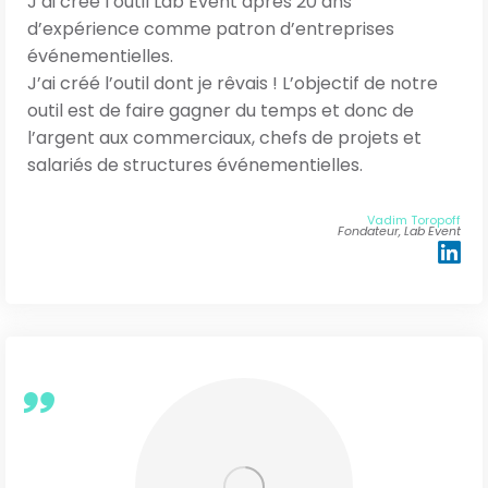
J’ai créé l’outil Lab Event après 20 ans
vision consolidée des affaires, des taches, du
d’expérience comme patron d’entreprises
travail de chacun et bien sûr de belles
événementielles.
statistiques 🙂
J’ai créé l’outil dont je rêvais ! L’objectif de notre
outil est de faire gagner du temps et donc de
l’argent aux commerciaux, chefs de projets et
salariés de structures événementielles.
ESSAYEZ GRATUITEMENT !
Vadim Toropoff
Fondateur, Lab Event