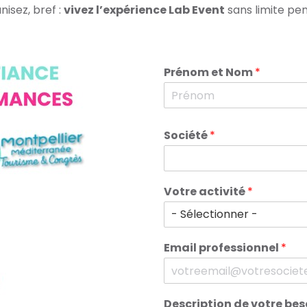
nisez, bref :
vivez l’expérience Lab Event
sans limite pen
Prénom et Nom
*
P
r
Société
*
é
n
o
m
Votre activité
*
Email professionnel
*
Description de votre bes