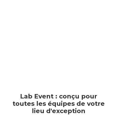
✓
Intégration avec Climeet pour mesurer
l’empreinte carbone
✓
Analyse des principaux postes d’émissions :
transport, énergie, restauration et déchets
✓
Suivi dédié permettant aux organisateur de
visualiser leur propre impact
✓
Reportings RSE clairs, structurés et prêts à
partager avec vos délégants
Lab Event : conçu pour
toutes les équipes de votre
lieu d'exception