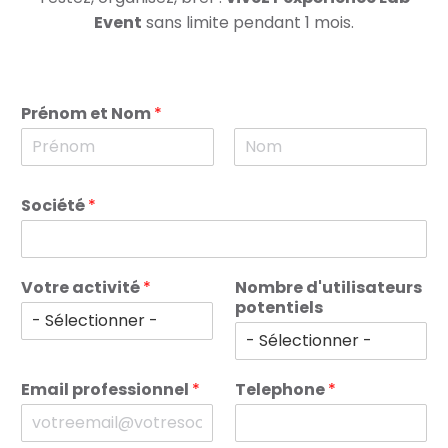
Event
sans limite pendant 1 mois.
Prénom et Nom
*
P
N
r
o
Société
*
é
m
n
o
m
Votre activité
*
Nombre d'utilisateurs
potentiels
Email professionnel
*
Telephone
*