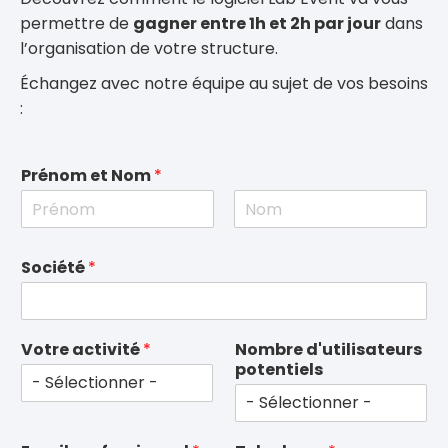
permettre de
gagner entre 1h et 2h par jour
dans
l’organisation de votre structure.
Échangez avec notre équipe au sujet de vos besoins
:
Prénom et Nom
*
P
N
r
o
Société
*
é
m
n
o
m
Votre activité
*
Nombre d'utilisateurs
potentiels