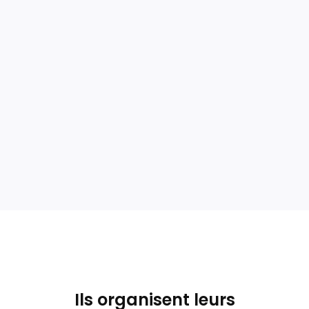
Stockez, centralisez et partagez vos documents en
toute sécurité depuis un Drive
>> Découvrir
>>
Accéder à plus de
fonctionnalités
Ils organisent leurs