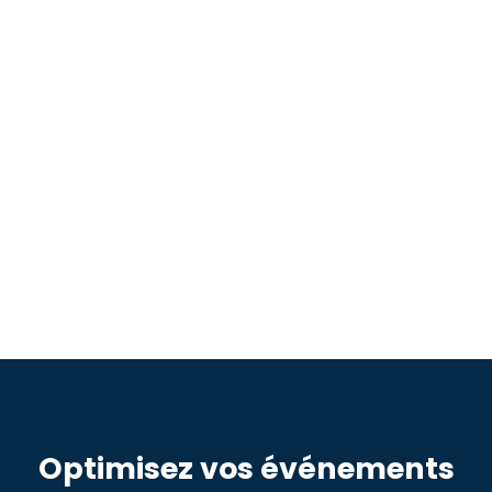
✓
Intégrez les demandes spéciales
d’hébergement directement dans
votre calendrier d’événements.
✓
Assurez-vous que vos équipes
sont toujours informées des
disponibilités d’hébergement.
Optimisez vos événements