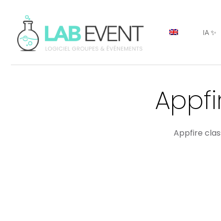
IA ✨
Appfi
Appfire clas