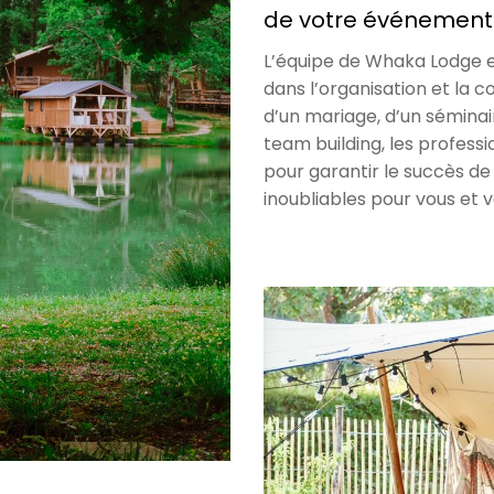
de votre événement
L’équipe de Whaka Lodge 
dans l’organisation et la c
d’un mariage, d’un séminair
team building, les profes
pour garantir le succès 
inoubliables pour vous et vo